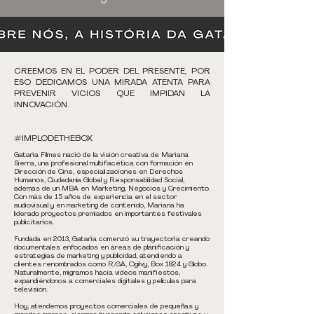
CREEMOS EN EL PODER DEL PRESENTE, POR
ESO DEDICAMOS UNA MIRADA ATENTA PARA
PREVENIR VICIOS QUE IMPIDAN LA
INNOVACIÓN.
#IMPLODETHEBOX
Gataria Filmes nació de la visión creativa de Mariana
Sierra, una profesional multifacética con formación en
Dirección de Cine, especializaciones en Derechos
Humanos, Ciudadanía Global y Responsabilidad Social,
además de un MBA en Marketing, Negocios y Crecimiento.
Con más de 15 años de experiencia en el sector
audiovisual y en marketing de contenido, Mariana ha
liderado proyectos premiados en importantes festivales
publicitarios.
Fundada en 2013, Gataria comenzó su trayectoria creando
documentales enfocados en áreas de planificación y
estrategias de marketing y publicidad, atendiendo a
clientes renombrados como R/GA, Ogilvy, Box 1824 y Globo.
Naturalmente, migramos hacia videos manifiestos,
expandiéndonos a comerciales digitales y películas para
televisión.
Hoy, atendemos proyectos comerciales de pequeñas y