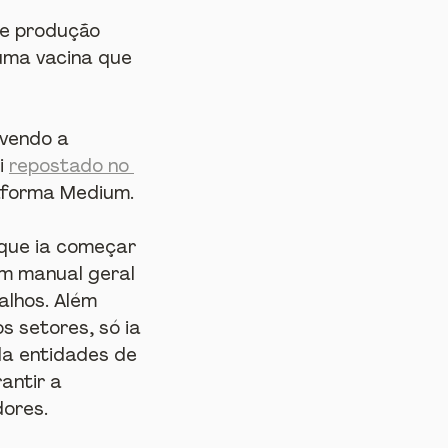
de produção 
uma vacina que 
 vendo a 
i 
repostado no 
taforma Medium.
que ia começar 
um manual geral 
lhos. Além 
 setores, só ia 
la entidades de 
antir a 
dores.