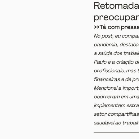
Retomada 
preocupa
>>Tá com press
No post, eu compar
pandemia, destaca
a saúde dos trabalh
Paulo e a criação 
profissionais, mas
financeiras e de p
Mencionei a import
ocorreram em uma l
implementem estrat
setor compartilhas
saudável ao trabalh