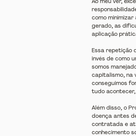
Ao meu ver, exc
responsabilidad
como minimizar 
gerado, as difi
aplicação práti
Essa repetição 
invés de como u
somos manejados
capitalismo, na
conseguimos fo
tudo acontecer,
Além disso, o P
doença antes de
contratada e at
conhecimento so