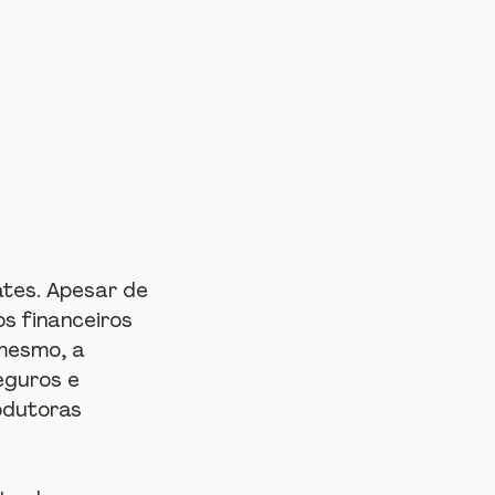
tes. Apesar de 
s financeiros 
mesmo, a 
guros e  
odutoras 