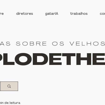
re
diretores
gatarIA
trabalhos
co
IAS SOBRE OS VELHO
PLODETH
in de leitura