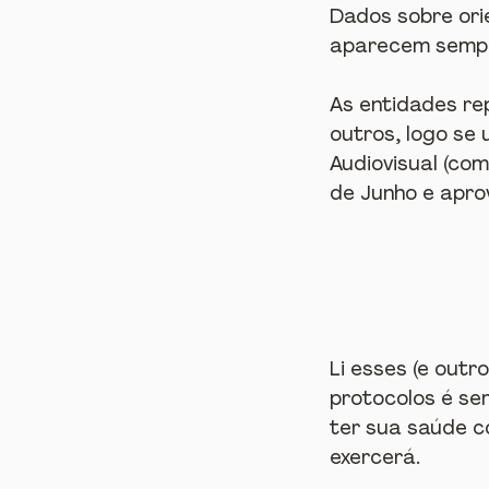
Dados sobre ori
aparecem sempr
As entidades rep
outros, logo se
Audiovisual (co
de Junho e apr
Li esses (e out
protocolos é se
ter sua saúde c
exercerá.