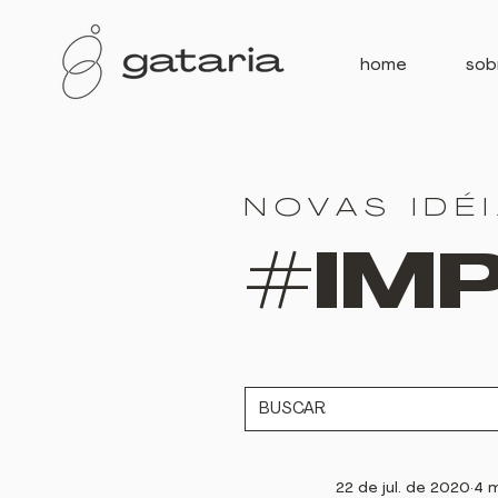
home
sob
NOVAS IDÉ
#IM
22 de jul. de 2020
4 m