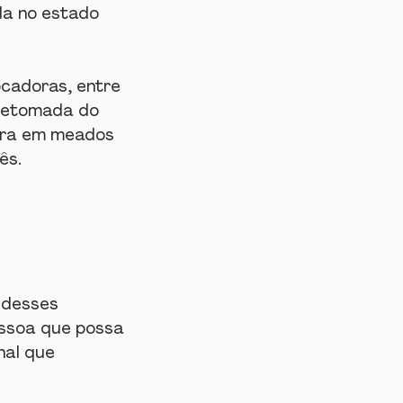
da no estado 
ocadoras, entre 
 Retomada do 
tura em meados 
ês.
 desses 
ssoa que possa 
nal que 