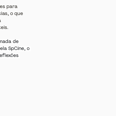
es para 
ias, o que 
a 
eis.
mada de 
la SpCine, o 
eflexões 