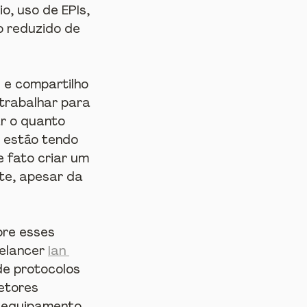
, uso de EPIs, 
o reduzido de 
 e compartilho 
trabalhar para 
r o quanto 
 estão tendo 
 fato criar um 
te, apesar da 
bre esses 
elancer 
Ian 
e protocolos 
etores 