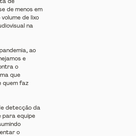
ta de 
-se de menos em 
volume de lixo 
diovisual na 
pandemia, ao 
nejamos e 
ontra o 
ema que 
 quem faz 
de detecção da 
 para equipe 
sumindo 
entar o 